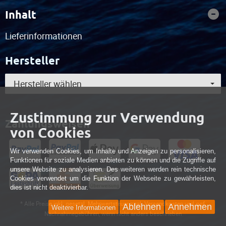
Inhalt
Lieferinformationen
Hersteller
Hersteller wählen
Zustimmung zur Verwendung
Zahlungsweisen
von Cookies
Wir verwenden Cookies, um Inhalte und Anzeigen zu personalisieren,
Funktionen für soziale Medien anbieten zu können und die Zugriffe auf
unsere Website zu analysieren. Des weiteren werden rein technische
Cookies verwendet um die Funktion der Webseite zu gewährleisten,
dies ist nicht deaktivierbar.
* Alle Preise inkl. gesetzl. Mehrwertsteuer zzgl. Versandkosten und ggf.
Ablehnen
Annehmen
Weitere Informationen
Nachnahmegebühren, wenn nicht anders beschrieben