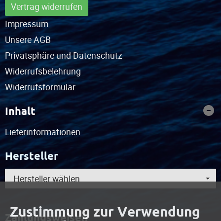
Vertrag widerrufen
Impressum
Unsere AGB
Privatsphäre und Datenschutz
Widerrufsbelehrung
Widerrufsformular
Inhalt
Lieferinformationen
Hersteller
Hersteller wählen
Zustimmung zur Verwendung
Zahlungsweisen