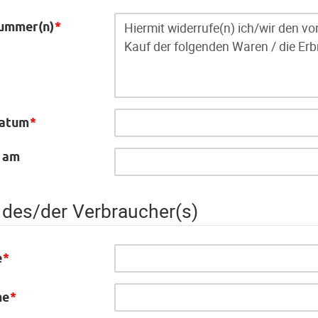
nummer(n)
*
datum
*
 am
des/der Verbraucher(s)
e
*
me
*