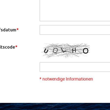
fsdatum
*
itscode
*
* notwendige Informationen