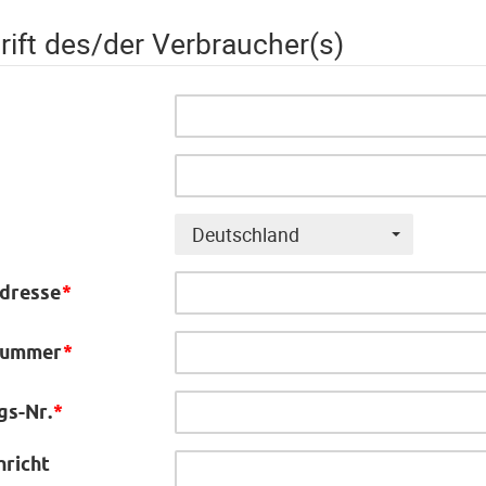
ift des/der Verbraucher(s)
Deutschland
dresse
*
nummer
*
gs-Nr.
*
hricht