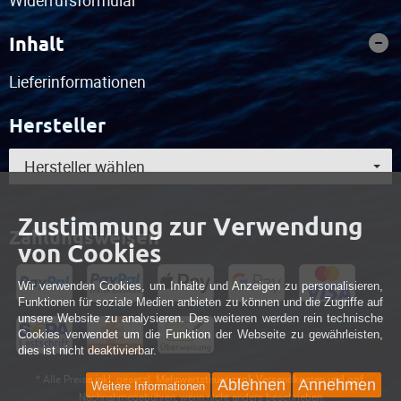
Widerrufsformular
Inhalt
Lieferinformationen
Hersteller
Hersteller wählen
Zustimmung zur Verwendung
Zahlungsweisen
von Cookies
Wir verwenden Cookies, um Inhalte und Anzeigen zu personalisieren,
Funktionen für soziale Medien anbieten zu können und die Zugriffe auf
unsere Website zu analysieren. Des weiteren werden rein technische
Cookies verwendet um die Funktion der Webseite zu gewährleisten,
dies ist nicht deaktivierbar.
* Alle Preise inkl. gesetzl. Mehrwertsteuer zzgl. Versandkosten und ggf.
Ablehnen
Annehmen
Weitere Informationen
Nachnahmegebühren, wenn nicht anders beschrieben